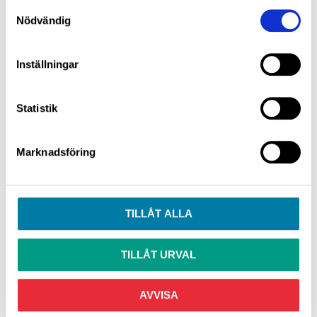
Samtyckesval
Nödvändig
Inställningar
Statistik
Marknadsföring
JLM Ceramic Engine Protector 250 ml - Keramisk Motorbehandling
JLM Cetane Booster
Ger extremt starkt motorskydd mot slitage och friktion i motorn vid kallstart som vid hög påfrestning vid krävande körning.
JLM Cetane Booster höjer cetantalet i dieseln upp till 5 poäng. Förbättrar förbränningen och ökar motorns kraft.
340,00
199,00
KR
KR
TILLÅT ALLA
INFO
INFO
TILLÅT URVAL
AVVISA