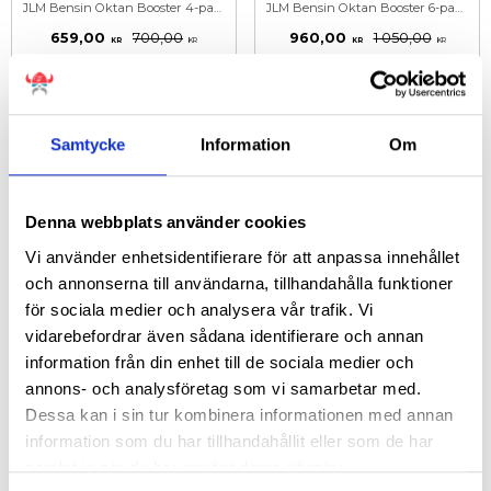
JLM Bensin Oktan Booster 4-pack. Mycket effektiv formel höjer oktantalet, förbättrar motorns prestanda samt skyddar motorn.
JLM Bensin Oktan Booster 6-pack. Mycket effektiv formel höjer oktantalet, förbättrar motorns prestanda samt skyddar motorn.
659,00
700,00
960,00
1 050,00
KR
KR
KR
KR
KÖP
KÖP
Samtycke
Information
Om
Denna webbplats använder cookies
Vi använder enhetsidentifierare för att anpassa innehållet
och annonserna till användarna, tillhandahålla funktioner
för sociala medier och analysera vår trafik. Vi
vidarebefordrar även sådana identifierare och annan
information från din enhet till de sociala medier och
JLM Blu Boost 250 ml
JLM Bortec Motoroljeförstärkare
JLM BluBoost rengör och förhindrar kristallbildning i AdBlue®-doseringssystemet samt håller Adblue vätskan i bra tillstånd.
Minskar friktion och slitage, förbättrar bränsleeffektivitet och skyddar motorn vid kallstarter. Passar alla motoroljor!
annons- och analysföretag som vi samarbetar med.
Dessa kan i sin tur kombinera informationen med annan
298,00
340,00
KR
KR
information som du har tillhandahållit eller som de har
INFO
INFO
samlat in när du har använt deras tjänster.