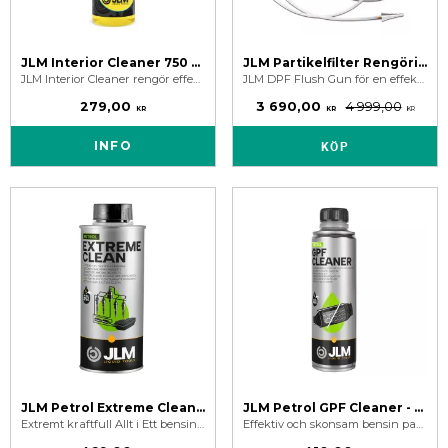
JLM Interior Cleaner 750 ml - Bil Interiör Rengöring
JLM Partikelfilter Rengöringsverktyg
JLM Interior Cleaner rengör effektivt bilens interiör från smuts, fett och fläckar. Perfekt för plast, läder och tyg i bilen. Ger även en fräsch doft.
JLM DPF Flush Gun för en effektiv rengöring av partikelfilter utan demontering till verkstad.
279,00
3 690,00
4 999,00
KR
KR
KR
INFO
KÖP
JLM Petrol Extreme Clean - Extremt Kraftfull Bensintillsats
JLM Petrol GPF Cleaner - Bensin Partikelfilter Rengöring
Extremt kraftfull Allt i Ett bensintillsats för djup och genomgående rengöring av hela bränslesystemet. Främjar regenerering av bensin partikelfilter.
Effektiv och skonsam bensin partikelfilter cleaner som löser upp sotavlagringar i bensinpartikelfilter (GPF) – direkt via bränsletanken.