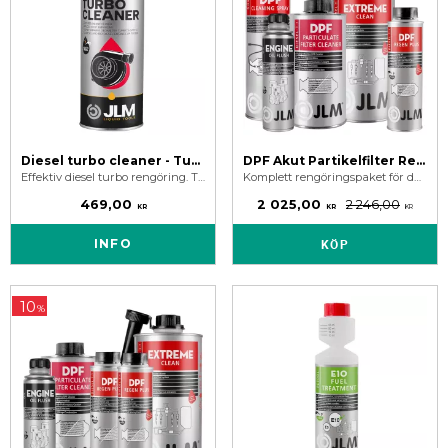
Diesel turbo cleaner - Turbo rengöring
DPF Akut Partikelfilter Rengöring
Effektiv diesel turbo rengöring. Turbo rengöringsmedel som tar bort beläggningar och förbättrar prestanda i variabel turbo geometri.
Komplett rengöringspaket för dpf rengöring och motor.
469,00
2 025,00
2 246,00
KR
KR
KR
INFO
KÖP
10
%