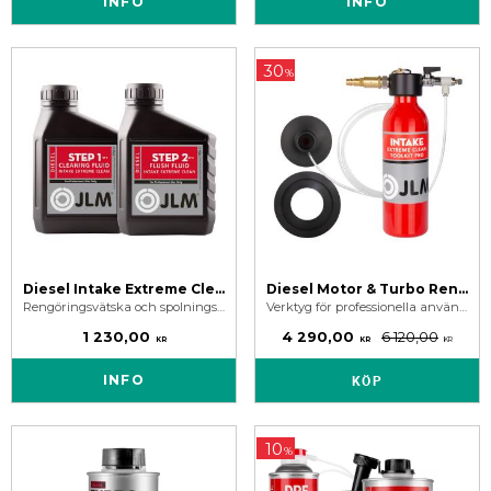
INFO
INFO
30
%
Diesel Intake Extreme Clean Fluid Pack
Diesel Motor & Turbo Rengöringsverktyg - JLM Diesel Intake Extreme Toolkit Pro
Rengöringsvätska och spolningsvätska för användning till JLM Diesel Intake Extreme Toolkit Pro. För rengöring & spolning av sotig motor.
Verktyg för professionella användare för rengöring av dieselmotorer som är igensatta av sot i luftintag, egr, förbränningskammare, ventiler och turbo.
1 230,00
4 290,00
6 120,00
KR
KR
KR
INFO
KÖP
10
%