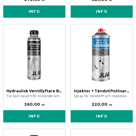
KR
KR
INFO
INFO
Hydraulisk Ventillyftare Behandling - JLM Hydraulic Valve Lifter Treatment 250 ml
Injektor + Tändstiftslösare - JLM Injector + Spark Plug Loosener 400 ml
Tar bort oljud från tickande ventiler och knackande hydrauliska lyftare. Rensar igensatta trånga oljekanaler från smuts, gummi och lackavlagringar.
Spray för tändstift och injektorer som kärvar vid demontering. JLM Injektor spray penetrerar, löser upp oxideringar och ärgningar runt injektorer mm.
260,00
220,00
KR
KR
INFO
INFO