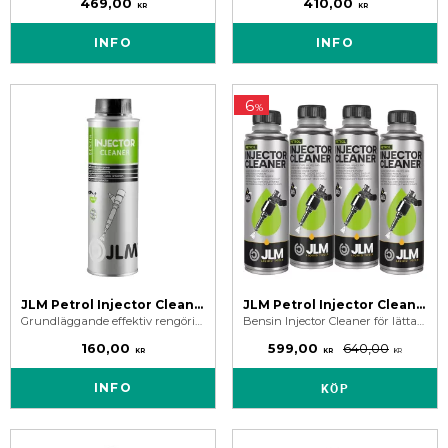
469,00
410,00
KR
KR
INFO
INFO
6
%
JLM Petrol Injector Cleaner - Bensinspridare Rengöring
JLM Petrol Injector Cleaner 4-pack
Grundläggande effektiv rengöring av spridare, ventiler och förbränningskammare för att åtgärda ojämn tomgång, lättare rök och mindre effektförlust.
Bensin Injector Cleaner för lättare rengöring och underhåll av bensin spridare i bensinmotorn. 4-pack till rabatterat pris.
160,00
599,00
640,00
KR
KR
KR
INFO
KÖP