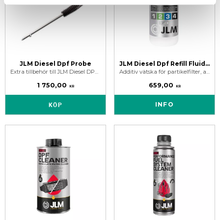
JLM Diesel Dpf Probe
JLM Diesel Dpf Refill Fluid - Eolysvätska
Extra tillbehör till JLM Diesel DPF Cleaning Toolkit. För direkt rengöring av insidan på partikelfilter.
Additiv vätska för partikelfilter, används som ett alternativ till Eolys 176, Eolys 42 och alla andra idag kända specifikationer på additiv vätskor.
1 750,00
659,00
KR
KR
KÖP
INFO