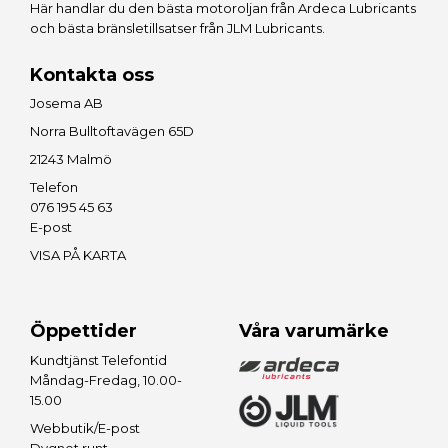
Här handlar du den bästa motoroljan från
Ardeca Lubricants
och bästa bränsletillsatser från
JLM Lubricants
.
Kontakta oss
Josema AB
Norra Bulltoftavägen 65D
21243 Malmö
Telefon
076 195 45 63
E-post
VISA PÅ KARTA
Öppettider
Våra varumärke
Kundtjänst Telefontid
Måndag-Fredag, 10.00-
15.00
Webbutik/E-post
Dygnet runt