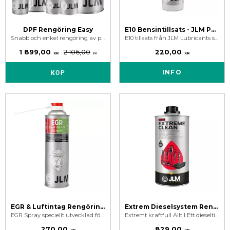
DPF Rengöring Easy
E10 Bensintillsats - JLM Petrol E10 Fuel Treatment 250 ml
Snabb och enkel rengöring av partikelfilter med vårt DPF rengöringspaket. Bara tanka, fyll på och kör.
E10 tillsats från JLM Lubricants som är en heltäckande bensintillsats för att skydda mot skadliga effekter av etanol i E5 och E10 bränslen.
1 899,00
2 106,00
220,00
KR
KR
KR
KÖP
INFO
EGR & Luftintag Rengöringsspray för diesel och bensin 500 ml
Extrem Dieselsystem Rengöring - JLM Diesel Extreme Clean
EGR Spray speciellt utvecklad för att ta bort sot i diesel/bensinmotor & avlagringar i luftintag, förgasare och EGR ventil.
Extremt kraftfull Allt I Ett dieseltillsats för rengöring, återställning och underhåll av dieselbränslesystemets komponenter mot sot & beläggningar.
270,00
829,00