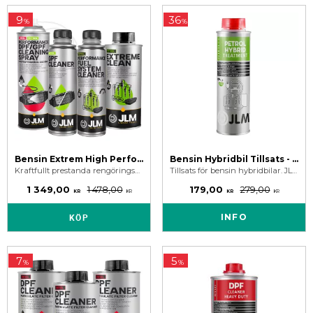
9
36
%
%
Bensin Extrem High Performance Partikelfilter Rengöringspaket
Bensin Hybridbil Tillsats - JLM Petrol Hybrid Treatment 250 ml
Kraftfullt prestanda rengöringspaket för bensinbilar som har problem med partikelfilter.
Tillsats för bensin hybridbilar. JLM bensin hybrid bensintillsats skyddar, smörjer och rengör hybrid bränslesystemet i elhybridbilar
1 349,00
1 478,00
179,00
279,00
KR
KR
KR
KR
KÖP
INFO
7
5
%
%