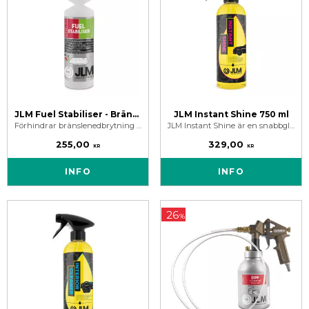
JLM Fuel Stabiliser - Bränslestabilisator
JLM Instant Shine 750 ml
Förhindrar bränslenedbrytning vid avställning av fordon. Konserverar bensin och diesel under lång period.
JLM Instant Shine är en snabbglans och rengöring utan vatten. Ger silkeslen spegelblank finish på bilens yta.
255,00
329,00
KR
KR
INFO
INFO
26
%