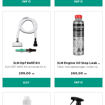
INFO
INFO
JLM Dpf Refill Kit
JLM Engine Oil Stop Leak 250 ml
JLM DPF Refill Kit används till Art.nr. J02260 JLM Diesel DPF Refill Additiv Vätska.
Tätar mot oljeläckage i motor och manuell växellåda. Gör gamla torra packningar mjuka och smidiga igen.
299,00
260,00
KR
KR
KÖP
INFO