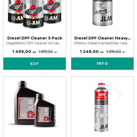
Diesel DPF Cleaner 3-Pack
Diesel DPF Cleaner Heavy Duty 1L
Högeffektiv DPF Cleaner till rabatterat pris. Rengör och återställer partikelfilter funktionen, minskar utsläppen och förlänger din motors livslängd.
Effektiv Diesel Partikelfilter Cleaner för tunga fordon. Löser upp sot & avlagringar i DPF-systemet.
1 499,00
1 617,00
1 249,00
1 319,00
KR
KR
KR
KR
KÖP
INFO