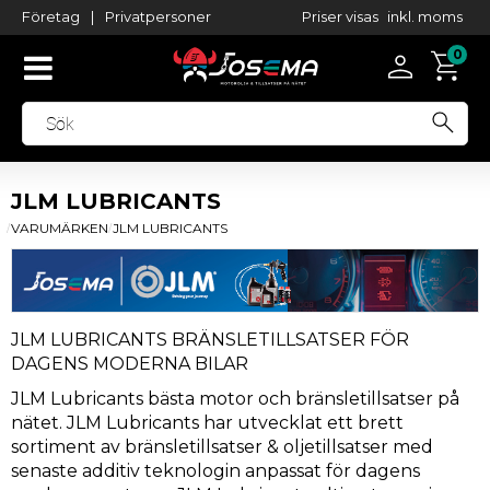
Priser visas
inkl. moms
Företag
|
Privatpersoner
JLM LUBRICANTS
VARUMÄRKEN
JLM LUBRICANTS
JLM LUBRICANTS BRÄNSLETILLSATSER FÖR
DAGENS MODERNA BILAR
JLM Lubricants bästa motor och bränsletillsatser på
nätet. JLM Lubricants har utvecklat ett brett
sortiment av bränsletillsatser & oljetillsatser med
senaste additiv teknologin anpassat för dagens