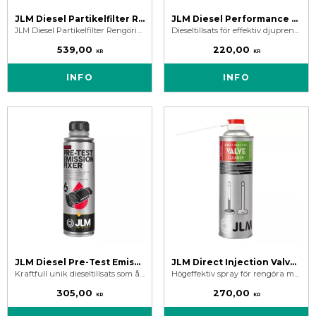
JLM Diesel Partikelfilter Rengöring 375 ml
JLM Diesel Performance Fuel System Cleaner - Dieseltillsats
JLM Diesel Partikelfilter Rengöring - Rengör DPF och förebygger igensättning. En av marknadens kraftfullaste DPF Cleaner.
Dieseltillsats för effektiv djuprengörande bränslesystem rengöring.
539,00
220,00
KR
KR
INFO
INFO
JLM Diesel Pre-Test Emission Fixer 250 ml
JLM Direct Injection Valve Cleaner 500 ml
Kraftfull unik dieseltillsats som återställer snabbt katalysatorns korrekta funktion samt snabb avgasutsläppsminskning.
Högeffektiv spray för rengöra motorns förbränningskammare, ventilskaft och säten från sot och kolavlagringar.
305,00
270,00
KR
KR