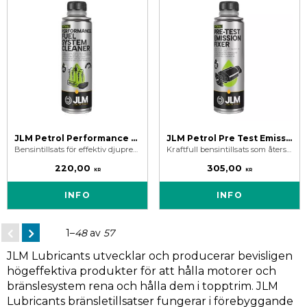
JLM Petrol Performance Fuel System Cleaner - Bensintillsats
JLM Petrol Pre Test Emission Fixer - Bensintillsats
Bensintillsats för effektiv djuprengörande bränslesystem rengöring.
Kraftfull bensintillsats som återställer snabbt katalysatorns korrekta funktion samt snabb avgasutsläppsminskning.
220,00
305,00
KR
KR
INFO
INFO
1–
48
av
57
JLM Lubricants utvecklar och producerar bevisligen
högeffektiva produkter för att hålla motorer och
bränslesystem rena och hålla dem i topptrim. JLM
Lubricants bränsletillsatser fungerar i förebyggande