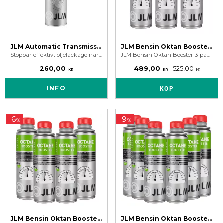
JLM Automatic Transmission Stop Leak & Conditioner 300 ml
JLM Bensin Oktan Booster 3-Pack
Stoppar effektivt oljeläckage när det droppar olja från automatlådan, ger jämnare och tystare växling samt skyddar inre delar i automatlådan.
JLM Bensin Oktan Booster 3-pack. Mycket effektiv formel höjer oktantalet, förbättrar motorns prestanda samt skyddar motorn.
260,00
489,00
525,00
KR
KR
KR
INFO
KÖP
6
9
%
%
JLM Bensin Oktan Booster 4-Pack
JLM Bensin Oktan Booster 6-Pack