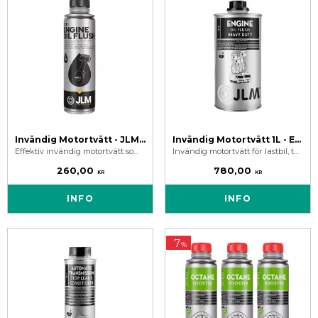
Invändig Motortvätt - JLM Engine Oil Flush
Invändig Motortvätt 1L - Engine Oil Flush Heavy Duty
Effektiv invändig motortvätt som rengör motorn och löser upp gamla oljerester/avlagringar. Tar bort oljud från tickande ventiler.
Invändig motortvätt för lastbil, tunga maskiner och stationära motorer. En flaska på 1 liter behandlar 20-40 liter motorolja.
260,00
780,00
KR
KR
INFO
INFO
7
%