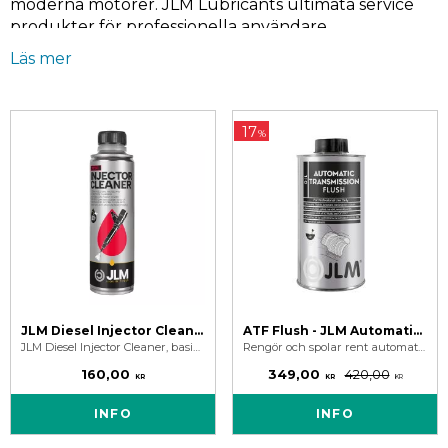
moderna motorer. JLM Lubricants ultimata service
produkter för professionella användare.
Läs mer
17
%
JLM Lubricants bränsletillsatser köper du enklast
JLM Diesel Injector Cleaner
ATF Flush - JLM Automatic Transmission Flush 500 ML
JLM Diesel Injector Cleaner, basic dieseltillsats för lättare rengöring & underhåll av dieselbränslesystemet.
Rengör och spolar rent automatlådan. Tar bort slam, smuts och slitageavlagringar. Ger bättre prestanda och växling.
här på Josema.se
160,00
349,00
420,00
KR
KR
KR
INFO
INFO