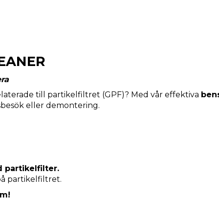
LEANER
era
elaterade till partikelfiltret (GPF)? Med vår effektiva
bens
besök eller demontering.
partikelfilter.
partikelfiltret.
em!