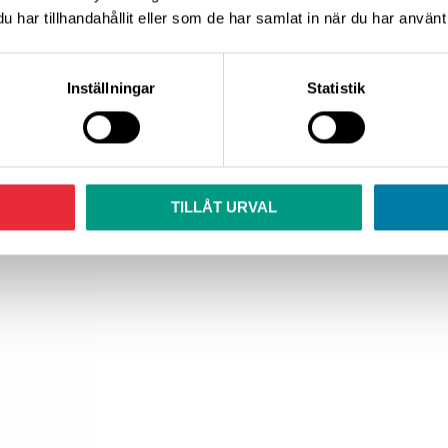
har tillhandahållit eller som de har samlat in när du har använt 
sinpartikelfiltret, så behandla första tankningen med J0
g Spray
. Nästa tankning behandlar du bränslesysteme
Inställningar
Statistik
bränningsrester i cylindrar, tändstift, inlopps- och utl
TILLÅT URVAL