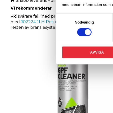
🚚 Snabb leverans – direkt från Sverige.
med annan information som du 
Vi rekommenderar
Vid svårare fall med problem av igensättning i ben
Samtyckesval
med
J02224 JLM Petrol Performance GPF Cleanin
Nödvändig
resten av bränslesystemet från avlagringar och för
AVVISA