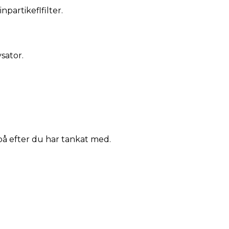
partikeflfilter.
ysator.
a på efter du har tankat med.