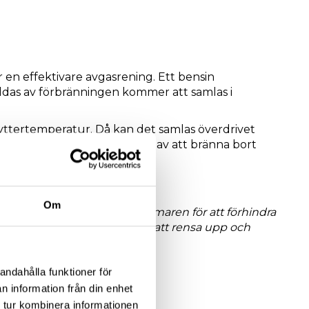
r en effektivare avgasrening. Ett bensin
ldas av förbränningen kommer att samlas i
 yttertemperatur. Då kan det samlas överdrivet
lens egna system klarar då inte av att bränna bort
et dyr kostnad.
Om
sprutarna och förbränningskammaren för att förhindra
ng med lägre utsläpp kommer att rensa upp och
andahålla funktioner för
n information från din enhet
 tur kombinera informationen