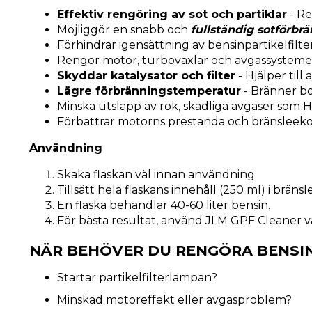
Effektiv rengöring av sot och partiklar
- Re
Möjliggör en snabb och
fullständig sotförbr
Förhindrar igensättning av bensinpartikelfilter
Rengör motor, turboväxlar och avgassysteme
Skyddar katalysator och filter
- Hjälper till
Lägre förbränningstemperatur
- Bränner bo
Minska utsläpp av rök, skadliga avgaser som H
Förbättrar motorns prestanda och bränsleek
Användning
Skaka flaskan väl innan användning
Tillsätt hela flaskans innehåll (250 ml) i brän
En flaska behandlar 40-60 liter bensin.
För bästa resultat, använd JLM GPF Cleaner var 
NÄR BEHÖVER DU RENGÖRA BENSIN
Startar partikelfilterlampan?
Minskad motoreffekt eller avgasproblem?