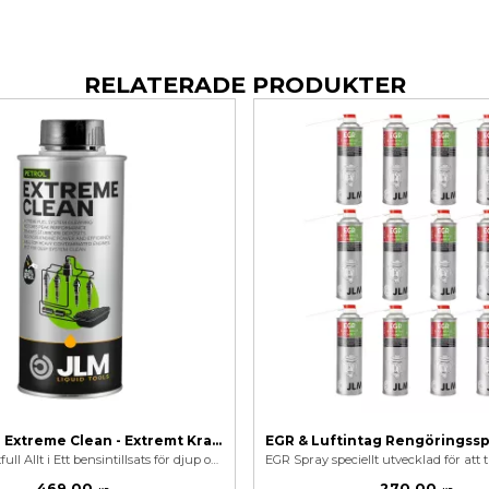
RELATERADE PRODUKTER
JLM Petrol Extreme Clean - Extremt Kraftfull Bensintillsats
Extremt kraftfull Allt i Ett bensintillsats för djup och genomgående rengöring av hela bränslesystemet. Främjar regenerering av bensin partikelfilter.
469,00
270,00