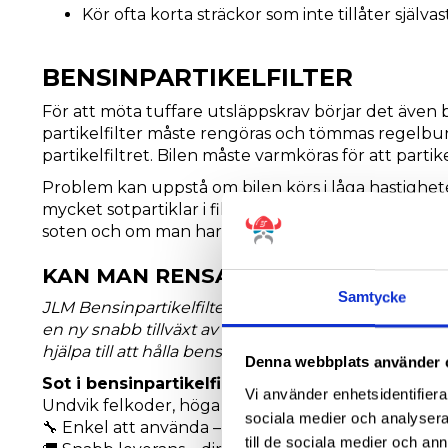
Kör ofta korta sträckor som inte tillåter själva
BENSINPARTIKELFILTER
För att möta tuffare utsläppskrav börjar det även b
partikelfilter måste rengöras och tömmas regelbun
partikelfiltret. Bilen måste varmköras för att partike
Problem kan uppstå om bilen körs i låga hastighete
mycket sotpartiklar i filtret och med tiden fylls det
soten och om man har otur kommer du att behöva by
KAN MAN RENSA BENSINPARTIKELFI
Samtycke
J
LM Bensinpartikelfilter Cleaner optimerar förbränn
en ny snabb tillväxt av sotpartiklar. Den unika ko
hjälpa till att hålla bensinpartikelfiltret och katalys
Denna webbplats använder 
Sot i bensinpartikelfiltret?
Vi använder enhetsidentifierar
Undvik felkoder, höga utsläpp och motorproblem 
sociala medier och analysera 
🔧 Enkel att använda – häll i tanken och kör.
till de sociala medier och a