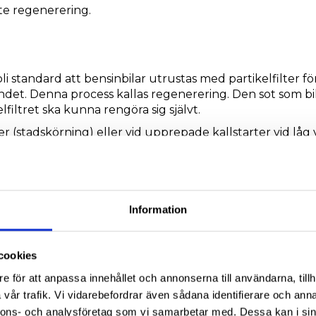
ste regenerering.
li standard att bensinbilar utrustas med partikelfilter fö
det. Denna process kallas regenerering. Den sot som bi
lfiltret ska kunna rengöra sig självt.
r (stadskörning) eller vid upprepade kallstarter vid låg
 på mer och mer tills filtret indikerar att det är fullt. Bi
ta ut bensinpartikelfiltret på verkstaden till en myck
LTER SJÄLV?
Information
ingen av överskottet sotpartiklar i sotfiltret, rengör in
mbinationen av ett rent bränslesystem, en ren förbränni
atorn i ett optimalt rent skick länge från sotavlagringar.
cookies
e för att anpassa innehållet och annonserna till användarna, tillh
med vår effektiva GPF-cleaner.
vår trafik. Vi vidarebefordrar även sådana identifierare och anna
nnons- och analysföretag som vi samarbetar med. Dessa kan i sin