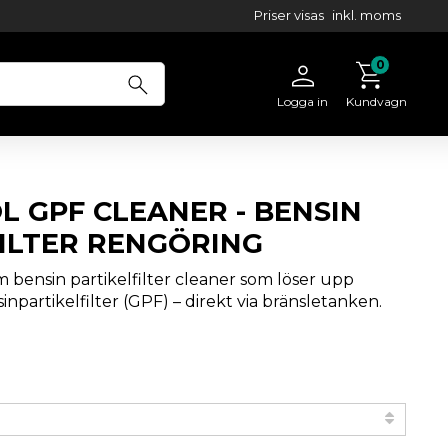
Priser visas
inkl. moms
Logga in
Kundvagn
L GPF CLEANER - BENSIN
ILTER RENGÖRING
 bensin partikelfilter cleaner som löser upp
inpartikelfilter (GPF) – direkt via bränsletanken.