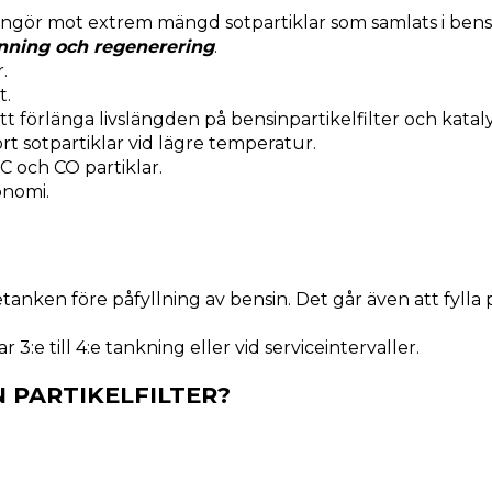
ngör mot extrem mängd sotpartiklar som samlats i bensin
änning och regenerering
.
.
t.
 att förlänga livslängden på bensinpartikelfilter och katal
rt sotpartiklar vid lägre temperatur.
C och CO partiklar.
onomi.
sletanken före påfyllning av bensin. Det går även att fyll
3:e till 4:e tankning eller vid serviceintervaller.
 PARTIKELFILTER?