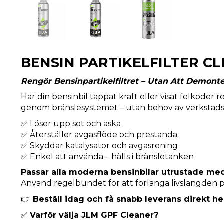
BENSIN PARTIKELFILTER C
Rengör Bensinpartikelfiltret – Utan Att Demont
Har din bensinbil tappat kraft eller visat felkoder r
genom bränslesystemet – utan behov av verkstads
✅ Löser upp sot och aska
✅ Återställer avgasflöde och prestanda
✅ Skyddar katalysator och avgasrening
✅ Enkel att använda – hälls i bränsletanken
Passar alla moderna bensinbilar utrustade med 
Använd regelbundet för att förlänga livslängden på 
👉
Beställ idag och få snabb leverans direkt h
✅
Varför välja JLM GPF Cleaner?