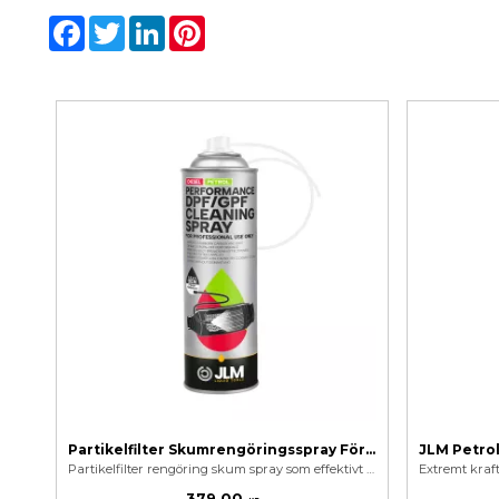
Facebook
Twitter
LinkedIn
Pinterest
Partikelfilter Skumrengöringsspray För Diesel och Bensin - JLM Performance DPF/GPF Cleaning Spray 500 ml
Partikelfilter rengöring skum spray som effektivt tar bort sot, partiklar och avlagringar i bensin och diesel
379,00