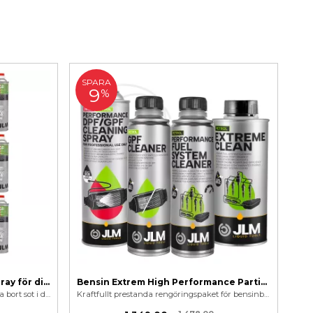
SPARA
9
%
EGR & Luftintag Rengöringsspray för diesel och bensin 500 ml
Bensin Extrem High Performance Partikelfilter Rengöringspaket
EGR Spray speciellt utvecklad för att ta bort sot i diesel/bensinmotor & avlagringar i luftintag, förgasare och EGR ventil.
Kraftfullt prestanda rengöringspaket för bensinbilar som har problem med partikelfilter.