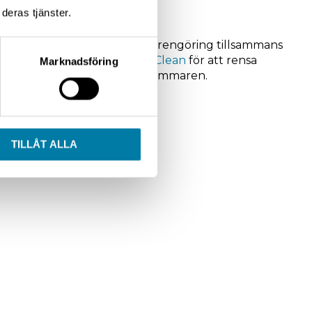
deras tjänster.
3160 JLM Bensinpartikelfilter rengöring tillsammans
t med
J03155 Petrol Extreme Clean
för att rensa
Marknadsföring
oppsventiler och förbränningskammaren.
TILLÅT ALLA