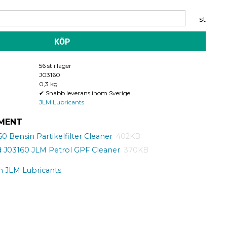
st
KÖP
56 st i lager
J03160
0,3 kg
✔ Snabb leverans inom Sverige
JLM Lubricants
MENT
0 Bensin Partikelfilter Cleaner
402KB
d J03160 JLM Petrol GPF Cleaner
370KB
ån JLM Lubricants