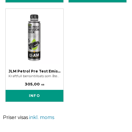
JLM Petrol Pre Test Emission Fixer - Bensintillsats
Kraftfull bensintillsats som återställer snabbt katalysatorns korrekta funktion samt snabb avgasutsläppsminskning.
305,00
KR
INFO
Priser visas
inkl. moms