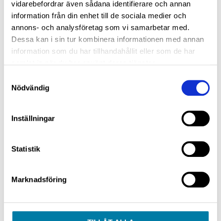
vidarebefordrar även sådana identifierare och annan
Beställ din JLM Bensin Prestanda Bränslesystem
information från din enhet till de sociala medier och
Rengöring idag - Ge din motor en djuprengöring
annons- och analysföretag som vi samarbetar med.
som känns direkt bakom ratten.
Dessa kan i sin tur kombinera informationen med annan
information som du har tillhandahållit eller som de har
samlat in när du har använt deras tjänster.
Samtyckesval
Nödvändig
Inställningar
Statistik
Marknadsföring