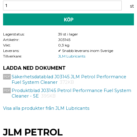
st
KÖP
Lagerstatus
39 st i lager
Artikelnr
J03145
Vikt
0,3 kg
Leverans
✔ Snabb leverans inom Sverige
Tillverkare
JLM Lubricants
LADDA NED DOKUMENT
Säkerhetsdatablad J03145 JLM Petrol Performance
Fuel System Cleaner
372KB
Produktblad J03145 Petrol Performance Fuel System
Cleaner - SE
395KB
Visa alla produkter från JLM Lubricants
JLM PETROL