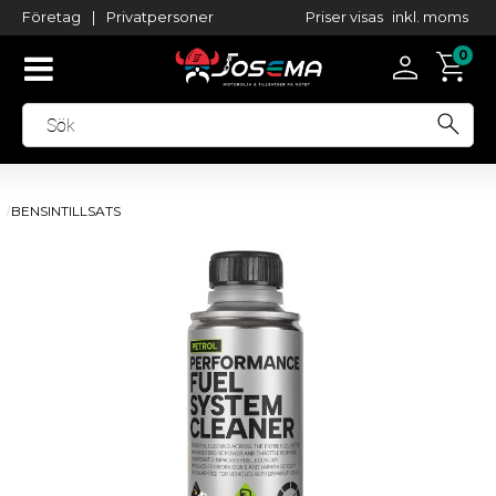
Priser visas
inkl. moms
Företag
|
Privatpersoner
BENSINTILLSATS