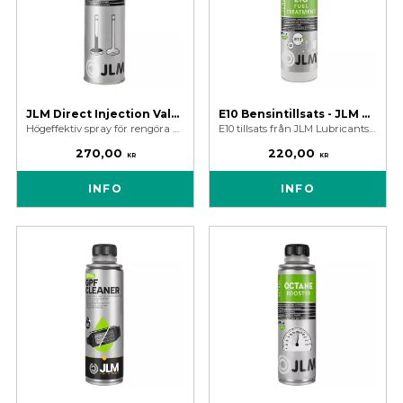
JLM Direct Injection Valve Cleaner 500 ml
E10 Bensintillsats - JLM Petrol E10 Fuel Treatment 250 ml
Högeffektiv spray för rengöra motorns förbränningskammare, ventilskaft och säten från sot och kolavlagringar.
E10 tillsats från JLM Lubricants som är en heltäckande bensintillsats för att skydda mot skadliga effekter av etanol i E5 och E10 bränslen.
270,00
220,00
KR
KR
INFO
INFO