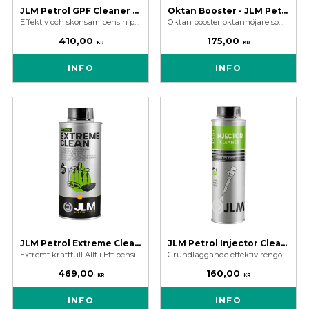
JLM Petrol GPF Cleaner - Bensin Partikelfilter Rengöring
Oktan Booster - JLM Petrol Octane Booster 250 ml
Effektiv och skonsam bensin partikelfilter cleaner som löser upp sotavlagringar i bensinpartikelfilter (GPF) – direkt via bränsletanken.
Oktan booster oktanhöjare som rengör, smörjer och kyler motorns delar. Optimerar motorns prestanda samt skyddar ventiler och ventilsäten.
410,00
175,00
KR
KR
INFO
INFO
JLM Petrol Extreme Clean - Extremt Kraftfull Bensintillsats
JLM Petrol Injector Cleaner - Bensinspridare Rengöring
Extremt kraftfull Allt i Ett bensintillsats för djup och genomgående rengöring av hela bränslesystemet. Främjar regenerering av bensin partikelfilter.
Grundläggande effektiv rengöring av spridare, ventiler och förbränningskammare för att åtgärda ojämn tomgång, lättare rök och mindre effektförlust.
469,00
160,00
KR
KR
INFO
INFO