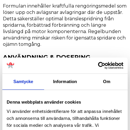
Formulan innehåller kraftfulla rengöringsmedel som
löser upp och avlägsnar avlagringar där de uppstår.
Detta säkerställer optimal bränslespridning från
spridarna, förbättrad förbränning och längre
livslängd på motor komponenterna. Regelbunden
användning minskar risken för igensatta spridare och
ojämn tomgång.
ANVÄNDNING & DOSERING
Skaka flaskan väl före användning.
En flaska (250 ml) behandlar upp till 60 liter
bensin.
Samtycke
Information
Om
Häll innehållet i flaskan i tanken innan du tankar
upp.
Starta motorn och börja upplev fördelarna.
Denna webbplats använder cookies
Kör då och då i ca 20-30 minuter på högre
Vi använder enhetsidentifierare för att anpassa innehållet
varvtal (2500-3000 rpm).
och annonserna till användarna, tillhandahålla funktioner
För bästa resultat, använd en flaska var 500:e
för sociala medier och analysera vår trafik. Vi
mils körning.