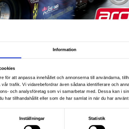
Information
cookies
 är lämplig för bensin och dieselmotorer, med eller uta
e för att anpassa innehållet och annonserna till användarna, tillh
vår trafik. Vi vidarebefordrar även sådana identifierare och anna
nnons- och analysföretag som vi samarbetar med. Dessa kan i sin
har tillhandahållit eller som de har samlat in när du har använt 
Inställningar
Statistik