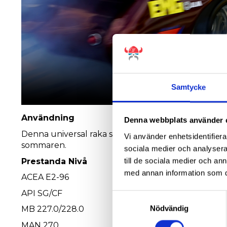
Samtycke
Användning
Denna webbplats använder 
Denna universal raka single grade smörjande oljan
Vi använder enhetsidentifierar
sommaren.
sociala medier och analysera 
till de sociala medier och a
Prestanda Nivå
med annan information som du 
ACEA E2-96
API SG/CF
Samtyckesval
Nödvändig
MB 227.0/228.0
MAN 270