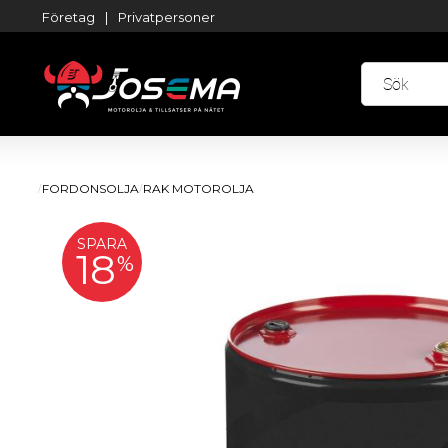
Företag
|
Privatpersoner
FORDONSOLJA
RAK MOTOROLJA
SPARA
18
%