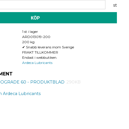
st
KÖP
1 st i lager
ARD013019-200
200 kg
✔ Snabb leverans inom Sverige
FRAKT TILLKOMMER
Endast i webbutiken.
Ardeca Lubricants
MENT
OGRADE 60 - PRODUKTBLAD
290KB
ån Ardeca Lubricants