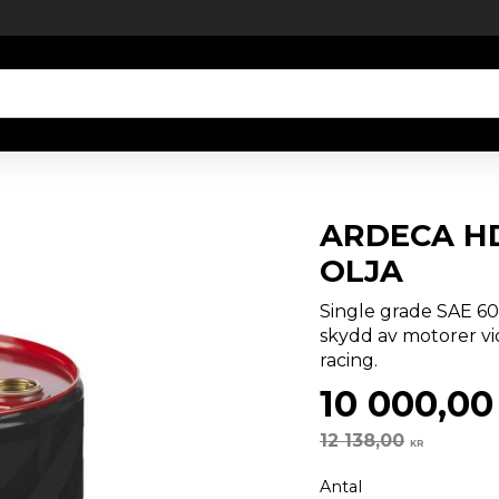
ARDECA HD
OLJA
Single grade SAE 60 o
skydd av motorer vid
racing.
Nedsatt p
10 000,00
Ordinarie pris:
12 138,00
KR
Antal