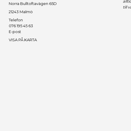
allt
Norra Bulltoftavägen 65D
till 
21243 Malmö
Telefon
076 195 45 63
E-post
VISA PÅ KARTA