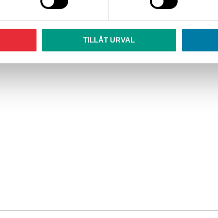
a, förhindrar bildning av avlagringar i de heta zonerna
TILLÅT URVAL
rar bottenfällningar och slam.
n och skumbildning.