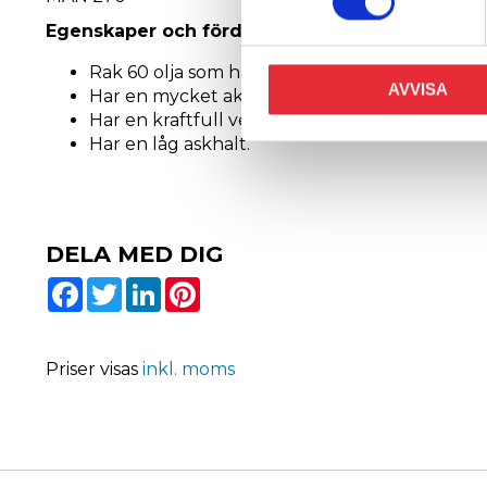
Egenskaper och fördelar
Rak 60 olja som har utmärkt rengöringsförmåg
AVVISA
Har en mycket aktiv dispersion, vilken förhind
Har en kraftfull verkan mot slitage, korrosio
Har en låg askhalt.
DELA MED DIG
Facebook
Twitter
LinkedIn
Pinterest
Priser visas
inkl. moms