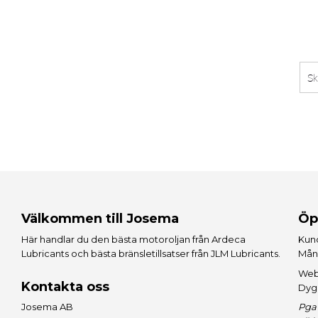
Välkommen till Josema
Öp
Här handlar du den bästa motoroljan från
Ardeca
Kund
Lubricants
och bästa bränsletillsatser från
JLM Lubricants
.
Mån
Web
Kontakta oss
Dyg
Josema AB
Pga 