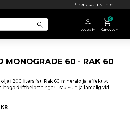
Priser visas
inkl. moms
Logga in
Kundvagn
 MONOGRADE 60 - RAK 60
lja i 200 liters fat. Rak 60 mineralolja, effektivt
 höga driftbelastningar. Rak 60 olja lämplig vid
ris:
KR