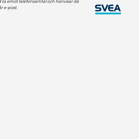
id ta emot telefonsamtal och hänvisar då
vår e-post.