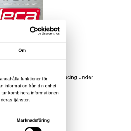
Om
n överladdning. Utmärkt för racing under
andahålla funktioner för
n information från din enhet
 tur kombinera informationen
deras tjänster.
Marknadsföring