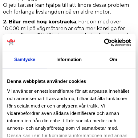
Oljetillsatser kan hjälpa till att lindra dessa problem
och förlänga livslängden på en äldre motor.
2. Bilar med hög körsträcka
: Fordon med över
10.000 mil på vägmätaren är ofta mer känsliga för
motorslitage. Oljetillsatser avsedda för fordon med
långa körsträckor kan hjälpa till att bibehålla
motorns prestanda och förhindra läckor.
3. Högpresterande bilar
: Sportbilar och andra
Samtycke
Information
Om
högpresterande fordon har ofta motorer som
fungerar under mer extrema förhållanden.
Oljetillsatser kan hjälpa dessa motorer att behålla sin
Denna webbplats använder cookies
prestanda genom att ge förbättrad smörjning och
Vi använder enhetsidentifierare för att anpassa innehållet
sydd mot slitage.
och annonserna till användarna, tillhandahålla funktioner
4. Fordon i tuffa förhållanden
: Om du kör ofta i
för sociala medier och analysera vår trafik. Vi
extrema temperaturer, dammiga miljöer eller ägnar
vidarebefordrar även sådana identifierare och annan
dig åt tung bogsering, utsätts din motor sannolikt för
information från din enhet till de sociala medier och
mer stress. Oljetillsatser kan erbjuda ytterligare
annons- och analysföretag som vi samarbetar med.
skydd mot de svära förhållandena, vilket hjälper din
Dessa kan i sin tur kombinera informationen med annan
motor att hålla sig ren och effektiv.