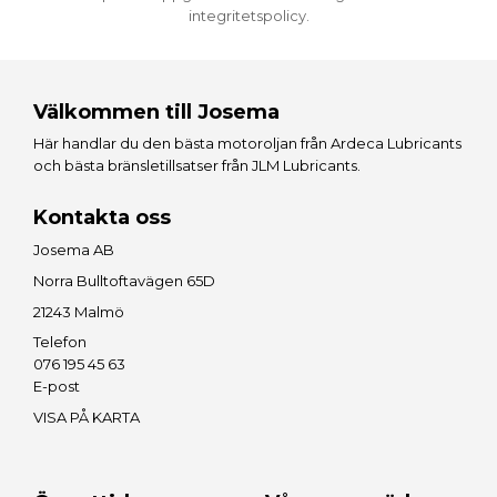
integritetspolicy
.
Välkommen till Josema
Här handlar du den bästa motoroljan från
Ardeca Lubricants
och bästa bränsletillsatser från
JLM Lubricants
.
Kontakta oss
Josema AB
Norra Bulltoftavägen 65D
21243 Malmö
Telefon
076 195 45 63
E-post
VISA PÅ KARTA