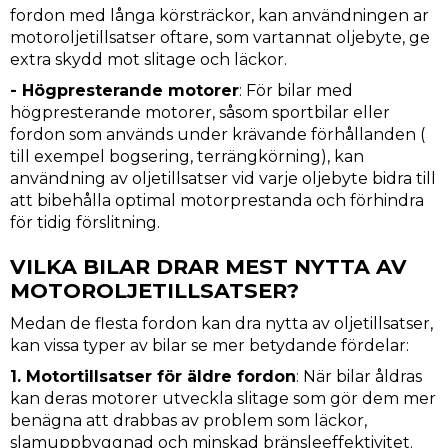
fordon med långa körsträckor, kan användningen ar
motoroljetillsatser oftare, som vartannat oljebyte, ge
extra skydd mot slitage och läckor.
- Högpresterande motorer
: För bilar med
högpresterande motorer, såsom sportbilar eller
fordon som används under krävande förhållanden (
till exempel bogsering, terrängkörning), kan
användning av oljetillsatser vid varje oljebyte bidra till
att bibehålla optimal motorprestanda och förhindra
för tidig förslitning.
VILKA BILAR DRAR MEST NYTTA AV
MOTOROLJETILLSATSER?
Medan de flesta fordon kan dra nytta av oljetillsatser,
kan vissa typer av bilar se mer betydande fördelar:
1. Motortillsatser för äldre fordon
: När bilar åldras
kan deras motorer utveckla slitage som gör dem mer
benägna att drabbas av problem som läckor,
slamuppbyggnad och minskad bränsleeffektivitet.