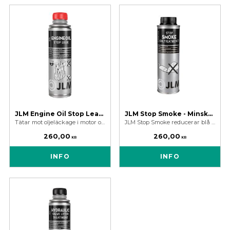
JLM Engine Oil Stop Leak 250 ml
JLM Stop Smoke - Minskar Avgasrök I Sliten Motor
Tätar mot oljeläckage i motor och manuell växellåda. Gör gamla torra packningar mjuka och smidiga igen.
JLM Stop Smoke reducerar blå avgasrök, motorslitage och hög oljeförbrukning. Ger optimalt motorskydd, bättre motorkompression & oljetryck.
260,00
260,00
KR
KR
INFO
INFO