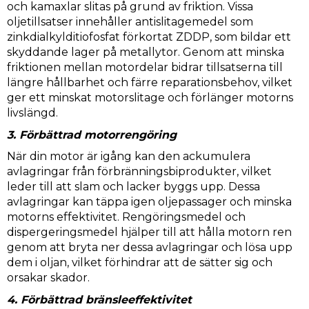
och kamaxlar slitas på grund av friktion. Vissa
oljetillsatser innehåller antislitagemedel som
zinkdialkylditiofosfat förkortat ZDDP, som bildar ett
skyddande lager på metallytor. Genom att minska
friktionen mellan motordelar bidrar tillsatserna till
längre hållbarhet och färre reparationsbehov, vilket
ger ett minskat motorslitage och förlänger motorns
livslängd.
3. Förbättrad motorrengöring
När din motor är igång kan den ackumulera
avlagringar från förbränningsbiprodukter, vilket
leder till att slam och lacker byggs upp. Dessa
avlagringar kan täppa igen oljepassager och minska
motorns effektivitet. Rengöringsmedel och
dispergeringsmedel hjälper till att hålla motorn ren
genom att bryta ner dessa avlagringar och lösa upp
dem i oljan, vilket förhindrar att de sätter sig och
orsakar skador.
4. Förbättrad bränsleeffektivitet