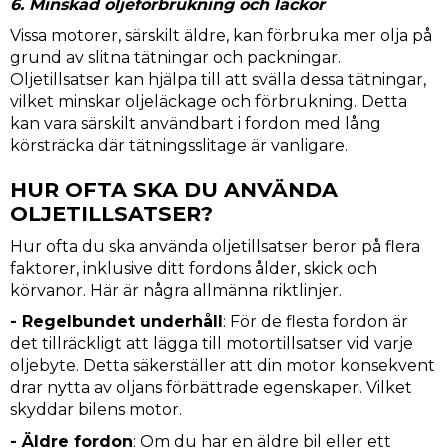
6. Minskad oljeförbrukning och läckor
Vissa motorer, särskilt äldre, kan förbruka mer olja på
grund av slitna tätningar och packningar.
Oljetillsatser kan hjälpa till att svälla dessa tätningar,
vilket minskar oljeläckage och förbrukning. Detta
kan vara särskilt användbart i fordon med lång
körsträcka där tätningsslitage är vanligare.
HUR OFTA SKA DU ANVÄNDA
OLJETILLSATSER?
Hur ofta du ska använda oljetillsatser beror på flera
faktorer, inklusive ditt fordons ålder, skick och
körvanor. Här är några allmänna riktlinjer.
- Regelbundet underhåll
: För de flesta fordon är
det tillräckligt att lägga till motortillsatser vid varje
oljebyte. Detta säkerställer att din motor konsekvent
drar nytta av oljans förbättrade egenskaper. Vilket
skyddar bilens motor.
- Äldre fordon
: Om du har en äldre bil eller ett