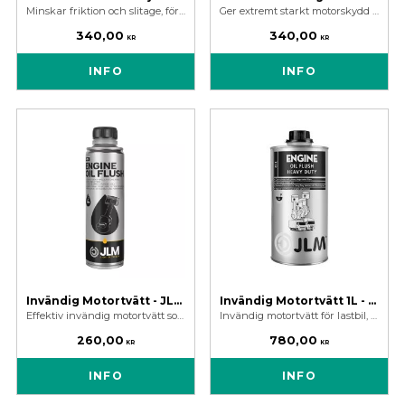
Minskar friktion och slitage, förbättrar bränsleeffektivitet och skyddar motorn vid kallstarter. Passar alla motoroljor!
Ger extremt starkt motorskydd mot slitage och friktion i motorn vid kallstart som vid hög påfrestning vid krävande körning.
340,00
340,00
KR
KR
INFO
INFO
Invändig Motortvätt - JLM Engine Oil Flush
Invändig Motortvätt 1L - Engine Oil Flush Heavy Duty
Effektiv invändig motortvätt som rengör motorn och löser upp gamla oljerester/avlagringar. Tar bort oljud från tickande ventiler.
Invändig motortvätt för lastbil, tunga maskiner och stationära motorer. En flaska på 1 liter behandlar 20-40 liter motorolja.
260,00
780,00
KR
KR
INFO
INFO