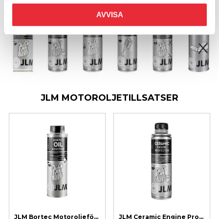
AVVISA
JLM MOTOROLJETILLSATSER
JLM Bortec Motoroljeförstärkare
JLM Ceramic Engine Protector 250 ml - Keramisk Motorbehandling