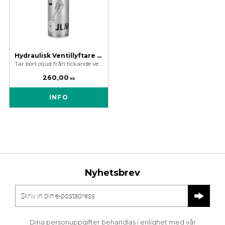
Hydraulisk Ventillyftare Behandling - JLM Hydraulic Valve Lifter Treatment 250 ml
Tar bort oljud från tickande ventiler och knackande hydrauliska lyftare. Rensar igensatta trånga oljekanaler från smuts, gummi och lackavlagringar.
260,00
KR
INFO
Nyhetsbrev
Dina personuppgifter behandlas i enlighet med vår