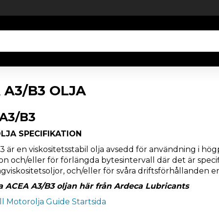
 A3/B3 OLJA
A3/B3
JA SPECIFIKATION
3 är en viskositetsstabil olja avsedd för användning i h
on och/eller för förlängda bytesintervall där det är speci
gviskositetsoljor, och/eller för svåra driftsförhållanden e
a ACEA A3/B3 oljan här från Ardeca Lubricants
ill Motorolja Guide Startsida