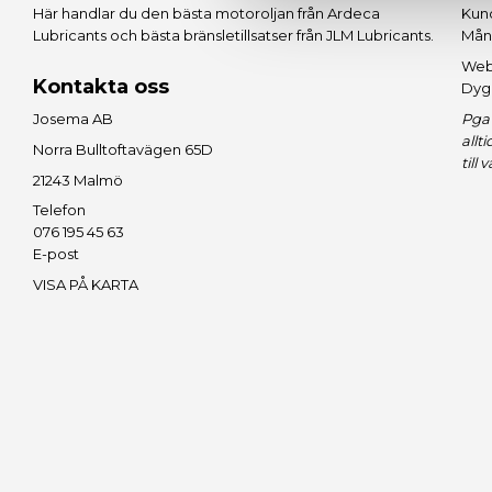
Här handlar du den bästa motoroljan från
Ardeca
Kund
Lubricants
och bästa bränsletillsatser från
JLM Lubricants
.
Mån
Web
Kontakta oss
Dyg
Josema AB
Pga 
allt
Norra Bulltoftavägen 65D
till 
21243 Malmö
Telefon
076 195 45 63
E-post
VISA PÅ KARTA