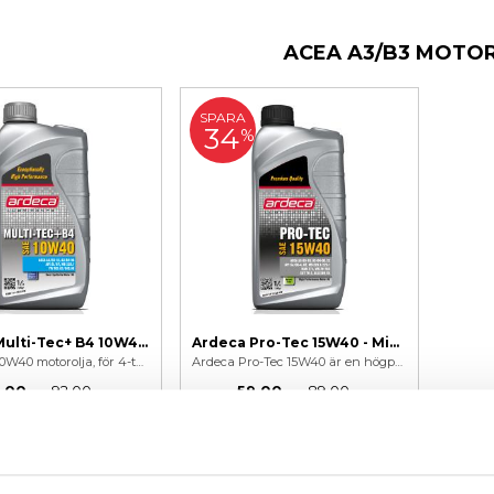
ACEA A3/B3 MOTO
SPARA
34
%
Ardeca Multi-Tec+ B4 10W40 - Delsyntet
Ardeca Pro-Tec 15W40 - Mineralolja
Delsyntet 10W40 motorolja, för 4-takts bensin el diesel, inkl dieselmotorer med direktinsprutning, Common Rail, HDI, CDI med flera.
Ardeca Pro-Tec 15W40 är en högpresterande mineralolja för både bensin- och dieselmotorer.
,00
92,00
59,00
89,00
KR
KR
KR
KR
INFO
INFO