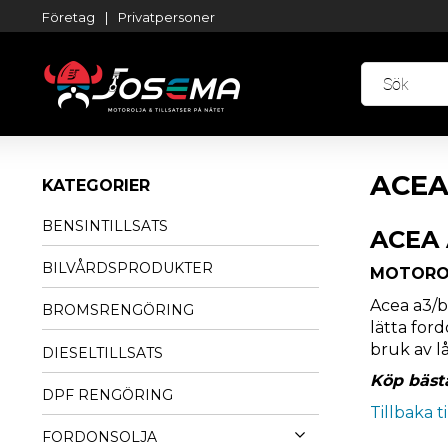
Företag
|
Privatpersoner
ACEA
KATEGORIER
BENSINTILLSATS
ACEA 
BILVÅRDSPRODUKTER
MOTOROL
Acea a3/b
BROMSRENGÖRING
lätta ford
bruk av lå
DIESELTILLSATS
Köp bäst
DPF RENGÖRING
Tillbaka t
FORDONSOLJA