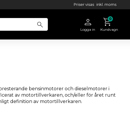
Priser visas
inkl. moms
Logga in
Kundvagn
ögpresterande bensinmotorer och dieselmotorer i
ficerat av motortillverkaren, och/eller för året runt
nligt definition av motortillverkaren.