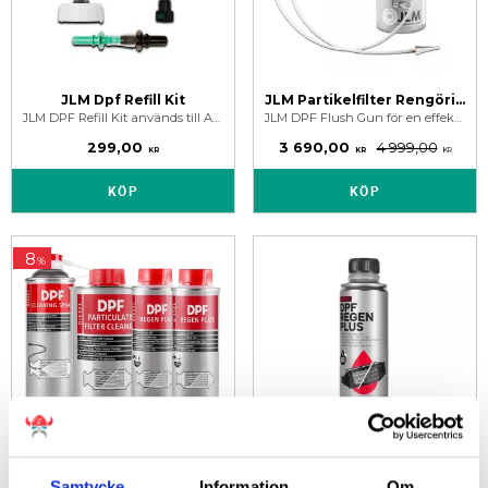
JLM Dpf Refill Kit
JLM Partikelfilter Rengöringsverktyg
JLM DPF Refill Kit används till Art.nr. J02260 JLM Diesel DPF Refill Additiv Vätska.
JLM DPF Flush Gun för en effektiv rengöring av partikelfilter utan demontering till verkstad.
299,00
3 690,00
4 999,00
KR
KR
KR
KÖP
KÖP
8
%
Partikelfilter Cleaner Paket Medium
Partikelfilter Regenerering - JLM Diesel DPF Regen Plus 250 ml
Samtycke
Information
Om