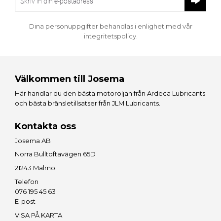
Dina personuppgifter behandlas i enlighet med vår
integritetspolicy
.
Välkommen till Josema
Här handlar du den bästa motoroljan från
Ardeca Lubricants
och bästa bränsletillsatser från
JLM Lubricants
.
Kontakta oss
Josema AB
Norra Bulltoftavägen 65D
21243 Malmö
Telefon
076 195 45 63
E-post
VISA PÅ KARTA