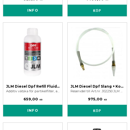
INFO
KÖP
JLM Diesel Dpf Refill Fluid - Eolysvätska
JLM Diesel Dpf Slang + Koniskt Munstycke
Additiv vätska för partikelfilter, används som ett alternativ till Eolys 176, Eolys 42 och alla andra idag kända specifikationer på additiv vätskor.
Reservdel till Art.nr. J02250 JLM Diesel DPF Cleaning Toolkit.
659,00
975,00
KR
KR
INFO
KÖP