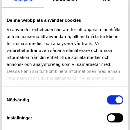
Diesel partikelfilter rengöringspaket medium, för snabb och effektiv rengöring av partikelfiltret.
För en effektivare regenerering av partikelfiltret i dieselbilen.
1 269,00
1 376,00
239,00
KR
KR
KR
Denna webbplats använder cookies
KÖP
INFO
Vi använder enhetsidentifierare för att anpassa innehållet
och annonserna till användarna, tillhandahålla funktioner
för sociala medier och analysera vår trafik. Vi
vidarebefordrar även sådana identifierare och annan
information från din enhet till de sociala medier och
annons- och analysföretag som vi samarbetar med.
Dessa kan i sin tur kombinera informationen med annan
information som du har tillhandahållit eller som de har
samlat in när du har använt deras tjänster.
Samtyckesval
Partikelfilter Skumrengöringsspray För Diesel och Bensin - JLM Performance DPF/GPF Cleaning Spray 500 ml
Nödvändig
Partikelfilter rengöring skum spray som effektivt tar bort sot, partiklar och avlagringar i bensin och diesel
379,00
KR
Inställningar
INFO