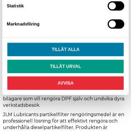
Statistik
JLM LUBRICANTS PARTIKELFILTER
RENGÖRINGSMEDEL
Marknadsföring
Håll ditt dieselpartikelfilter (DPF) i toppskick med
högkvalitativa rengöringsprodukter från JLM
Lubricants!
TILLÅT ALLA
På Josema.se erbjuder vi ett brett sortiment av DPF-
rengöringsmedel som är framtagna för att lösa
vanliga problem med igensatta partikelfilter och
TILLÅT URVAL
förhindra dyra reparationer.
Oavsett om du behöver hjälp med partikelfilter
AVVISA
rengöring, står vi redo med produkter som levererar
resultat. Våra produkter är särskilt populära bland
bilägare som vill rengöra DPF själv och undvika dyra
verkstadsbesök.
JLM Lubricants partikelfilter rengöringsmedel är en
professionell lösning för att effektivt rengöra och
underhålla dieselpartikelfilter. Produkten är