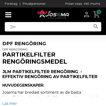
Priser visas
inkl. moms
Företag
|
Privatpersoner
DPF RENGÖRING
DPF RENGÖRING
PARTIKELFILTER
RENGÖRINGSMEDEL
JLM PARTIKELFILTER RENGÖRING -
EFFEKTIV RENGÖRING AV PARTIKELFILTER
HUVUDEGENSKAPER:
Josema har bredast sortiment av de bästa
högeffektiva diesel partikelfilter rengöringsmedel
från JLM Lubricants.
Läs mer