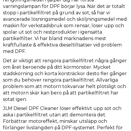
varningslampan för DPF börjar lysa. När det är totalt
stopp i partikelfiltret på grund av sot, så har vi
avancerade lösningsmedel och sköljningsmedel med
maskin för verkstadsbruk som rensar, löser upp och
spolar ut sot och restprodukter i igensatta
partikelfilter. Vi har bland marknadens mest
kraftfullaste & effektiva dieseltillsatser vid problem
med DPF.
Det är viktigt att rengöra partikelfiltret några gånger
om året beroende på ditt körmönster. Mycket
stadskörning och korta körsträckor desto fler gånger
som du behöver rengöra partikelfiltret. Allvarliga
problem som att motorn tokvarvar helt plötsligt och
att motorn skär kan bero på att partikelfiltret har
sotat igen.
JLM Diesel DPF Cleaner löser effektivt upp sot och
aska i partikelfiltret utan att demontera det.
Förbättrar motoreffekt, minskar utsläpp och
förlänger livslängden på DPF-systemet. Perfekt för