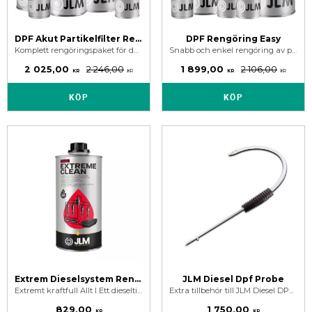
DPF Akut Partikelfilter Rengöring
DPF Rengöring Easy
Komplett rengöringspaket för dpf rengöring och motor.
Snabb och enkel rengöring av partikelfilter med vårt DPF rengöringspaket. Bara tanka, fyll på och kör.
2 025,00
2 246,00
1 899,00
2 106,00
KR
KR
KR
KR
KÖP
KÖP
Extrem Dieselsystem Rengöring - JLM Diesel Extreme Clean
JLM Diesel Dpf Probe
Extremt kraftfull Allt I Ett dieseltillsats för rengöring, återställning och underhåll av dieselbränslesystemets komponenter mot sot & beläggningar.
Extra tillbehör till JLM Diesel DPF Cleaning Toolkit. För direkt rengöring av insidan på partikelfilter.
829,00
1 750,00
KR
KR