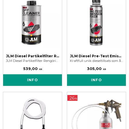
JLM Diesel Partikelfilter Rengöring 375 ml
JLM Diesel Pre-Test Emission Fixer 250 ml
JLM Diesel Partikelfilter Rengöring - Rengör DPF och förebygger igensättning. En av marknadens kraftfullaste DPF Cleaner.
Kraftfull unik dieseltillsats som återställer snabbt katalysatorns korrekta funktion samt snabb avgasutsläppsminskning.
539,00
305,00
KR
KR
INFO
INFO
26
%