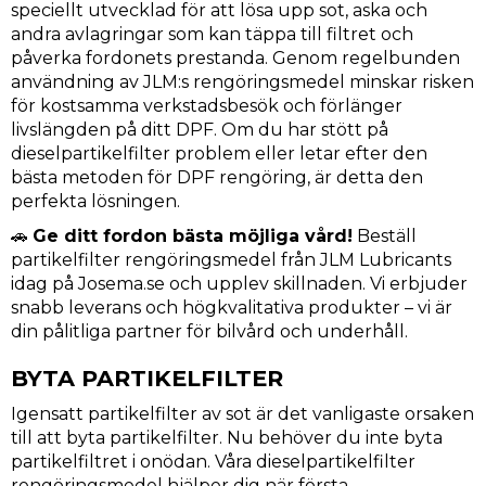
speciellt utvecklad för att lösa upp sot, aska och
andra avlagringar som kan täppa till filtret och
påverka fordonets prestanda. Genom regelbunden
användning av JLM:s rengöringsmedel minskar risken
för kostsamma verkstadsbesök och förlänger
livslängden på ditt DPF. Om du har stött på
dieselpartikelfilter problem eller letar efter den
bästa metoden för DPF rengöring, är detta den
perfekta lösningen.
🚗
Ge ditt fordon bästa möjliga vård!
Beställ
partikelfilter rengöringsmedel från JLM Lubricants
idag på Josema.se och upplev skillnaden. Vi erbjuder
snabb leverans och högkvalitativa produkter – vi är
din pålitliga partner för bilvård och underhåll.
BYTA PARTIKELFILTER
Igensatt partikelfilter av sot är det vanligaste orsaken
till att byta partikelfilter. Nu behöver du inte byta
partikelfiltret i onödan. Våra dieselpartikelfilter
rengöringsmedel hjälper dig när första